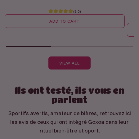
c
%
a
B
(5.0)
r
o
ADD TO CART
t
u
A
t
d
A
e
d
d
i
T
d
l
VIEW ALL
o
P
l
n
a
e
p
c
t
Ils ont testé, ils vous en
a
k
o
parlent
c
E
t
k
n
Sportifs avertis, amateur de bières, retrouvez ici
h
s
d
les avis de ceux qui ont intégré Goxoa dans leur
e
u
u
rituel bien-être et sport.
c
r
r