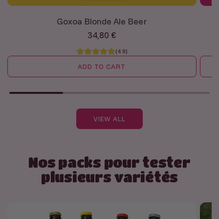
Goxoa Blonde Ale Beer
34,80 €
(4.9)
ADD TO CART
A
A
d
d
d
d
VIEW ALL
G
B
o
l
x
a
Nos packs pour tester
o
n
plusieurs variétés
a
c
B
h
l
e