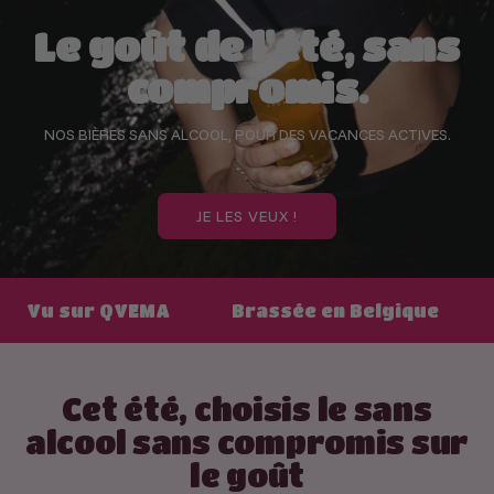
Le goût de l'été, sans
compromis.
NOS BIÈRES SANS ALCOOL, POUR DES VACANCES ACTIVES.
JE LES VEUX !
Ba
u sur QVEMA
Brassée en Belgique
Cet été, choisis le sans
alcool sans compromis sur
le goût